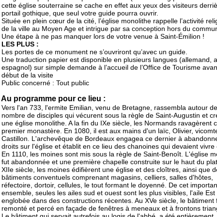
cette église souterraine se cache en effet aux yeux des visiteurs derri
portail gothique, que seul votre guide pourra ouvrir.
Située en plein cœur de la cité, l’église monolithe rappelle l’activité rel
de la ville au Moyen Age et intrigue par sa conception hors du commu
Une étape à ne pas manquer lors de votre venue à Saint-Émilion !
LES PLUS :
Les portes de ce monument ne s’ouvriront qu’avec un guide.
Une traduction papier est disponible en plusieurs langues (allemand, a
espagnol) sur simple demande à l’accueil de l’Office de Tourisme avan
début de la visite
Public concerné : Tout public
Au programme pour ce lieu :
Vers l'an 733, l'ermite Emilian, venu de Bretagne, rassembla autour de
nombre de disciples qui vécurent sous la règle de Saint-Augustin et c
une église monolithe. A la fin du IXe siècle, les Normands ravagèrent 
premier monastère. En 1080, il est aux mains d'un laïc, Olivier, vicomt
Castillon. L'archevêque de Bordeaux engagea ce dernier à abandonn
droits sur l'église et établit en ce lieu des chanoines qui devaient vivre 
En 1110, les moines sont mis sous la règle de Saint-Benoît. L'église m
fut abandonnée et une première chapelle construite sur le haut du pla
XIIe siècle, les moines édifièrent une église et des cloîtres, ainsi que 
bâtiments conventuels comprenant magasins, celliers, salles d'hôtes,
réfectoire, dortoir, cellules, le tout formant le doyenné. De cet importan
ensemble, seules les ailes sud et ouest sont les plus visibles, l'aile Est
englobée dans des constructions récentes. Au XVe siècle, le bâtiment 
remonté et percé en façade de fenêtres à meneaux et à frontons trian
Le bâtiment qui servait autrefois au logis de l'abbé, a été entièrement