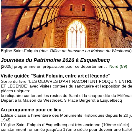
Eglise Saint-Folquin (
doc. Office de tourisme La Maison du Westhoek
)
Journées du Patrimoine 2026 à Esquelbecq
[2025] programme en préparation pour ce département :
Nord (59)
Visite guidée "Saint Folquin, entre art et légende"
Sortie du livre "LES OEUVRES D'ART RACONTENT FOLQUIN ENTR
ET LEGENDE" avec Visites contées du sanctuaire et l'exposition de d
pièces uniques:
le reliquaire contenant les restes du Saint et la chappe dite du Millénai
Départ à la Maison du Westhoek, 9 Place Bergerot à Esquelbecq
Au programme pour ce lieu :
Édifice classé à l'inventaire des Monuments Historiques depuis le 20 jui
1945.
L'église Saint-Folquin d'Esquelbecq est très ancienne (10ème siècle),
constamment remaniée jusqu'au 17ème siècle pour devenir une halle