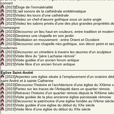
concert
[2023]Éloge de l'immatérialité
[2023]L’œil sonore de la cathédrale emblématique
[2023]Visitez les tours d'une cathédrale
[2023]Visitez un chef-d'œuvre gothique sous un autre angle
[2023]Visitez les salons privés d'une des plus grandes propriétés d
champagne
[2023]Découvrez un lieu haut en couleurs, entre tradition et modern
[2023]Dessinez une chapelle en son jardin
[2023]Méditation en mouvement : entre Orient et Occident
[2023]Découvrez une chapelle néo-gothique, son décor peint et ses
modernes
[2023]Découvrez un cimetière à travers les œuvres d'un sculpteur
[2023]Visite libre du "père Lachaise rémois"
[2023]Visite guidée d'un ancien forum antique
[2023]Visite libre d'un ancien forum antique
Église Saint-André
[2023]Arpentez une église située à l’emplacement d’un oratoire déd
saint André et à sainte Catherine
[2023]Découvrez l'histoire et l'architecture d'une église du XXème s
[2023]Partez sur les traces de l’Antiquité dans un quartier rémois
[2023]Retracez l’histoire d'un quartier rémois depuis le XIXème sièc
[2023]Visite guidée de la plus ancienne église paroissiale rémoise
[2023]Découvrez le patrimoine d'une église fondée au IVème siècle
[2023]Visite guidée d'une église du début du XXe siècle
[2023]Visite libre d'une église du début du XXe siècle