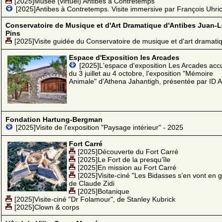
[2025]Musée (virtuel) Antibes à Contretemps
[2025]Antibes à Contretemps. Visite immersive par François Uhri
Conservatoire de Musique et d'Art Dramatique d'Antibes Juan-L
Pins
[2025]Visite guidée du Conservatoire de musique et d'art dramati
Espace d'Exposition les Arcades
[2025]L'espace d'exposition Les Arcades accu
du 3 juillet au 4 octobre, l'exposition "Mémoire
Animale" d'Athena Jahantigh, présentée par ID Ar
Fondation Hartung-Bergman
[2025]Visite de l'exposition "Paysage intérieur" - 2025
Fort Carré
[2025]Découverte du Fort Carré
[2025]Le Fort de la presqu’île
[2025]En mission au Fort Carré
[2025]Visite-ciné "Les Bidasses s’en vont en 
de Claude Zidi
[2025]Botanique
[2025]Visite-ciné "Dr Folamour", de Stanley Kubrick
[2025]Clown & corps