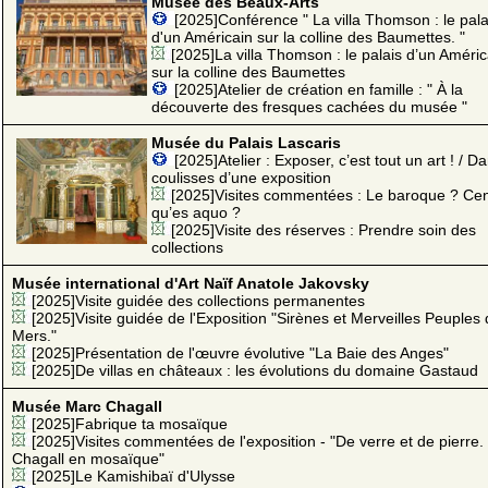
Musée des Beaux-Arts
[2025]Conférence " La villa Thomson : le pala
d'un Américain sur la colline des Baumettes. "
[2025]La villa Thomson : le palais d’un Améric
sur la colline des Baumettes
[2025]Atelier de création en famille : " À la
découverte des fresques cachées du musée "
Musée du Palais Lascaris
[2025]Atelier : Exposer, c’est tout un art ! / D
coulisses d’une exposition
[2025]Visites commentées : Le baroque ? Ce
qu’es aquo ?
[2025]Visite des réserves : Prendre soin des
collections
Musée international d'Art Naïf Anatole Jakovsky
[2025]Visite guidée des collections permanentes
[2025]Visite guidée de l'Exposition "Sirènes et Merveilles Peuples
Mers."
[2025]Présentation de l'œuvre évolutive "La Baie des Anges"
[2025]De villas en châteaux : les évolutions du domaine Gastaud
Musée Marc Chagall
[2025]Fabrique ta mosaïque
[2025]Visites commentées de l'exposition - "De verre et de pierre.
Chagall en mosaïque"
[2025]Le Kamishibaï d'Ulysse