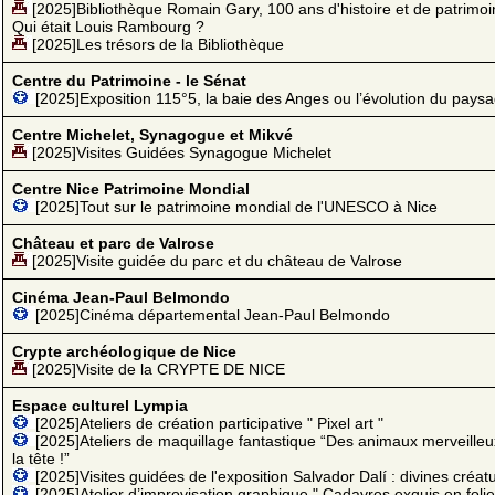
[2025]Bibliothèque Romain Gary, 100 ans d'histoire et de patrimoi
Qui était Louis Rambourg ?
[2025]Les trésors de la Bibliothèque
Centre du Patrimoine - le Sénat
[2025]Exposition 115°5, la baie des Anges ou l’évolution du pays
Centre Michelet, Synagogue et Mikvé
[2025]Visites Guidées Synagogue Michelet
Centre Nice Patrimoine Mondial
[2025]Tout sur le patrimoine mondial de l'UNESCO à Nice
Château et parc de Valrose
[2025]Visite guidée du parc et du château de Valrose
Cinéma Jean-Paul Belmondo
[2025]Cinéma départemental Jean-Paul Belmondo
Crypte archéologique de Nice
[2025]Visite de la CRYPTE DE NICE
Espace culturel Lympia
[2025]Ateliers de création participative " Pixel art "
[2025]Ateliers de maquillage fantastique “Des animaux merveilleu
la tête !”
[2025]Visites guidées de l'exposition Salvador Dalí : divines créat
[2025]Atelier d’improvisation graphique " Cadavres exquis en folie 