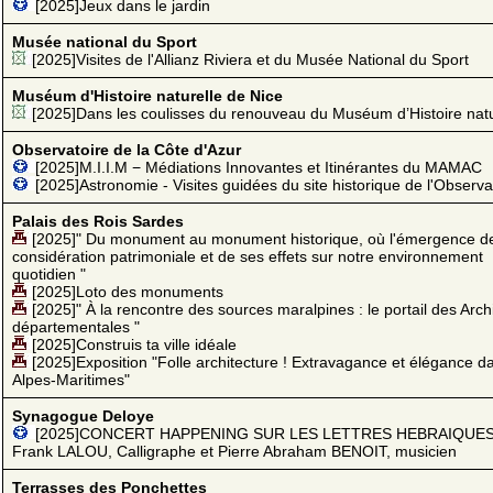
[2025]Jeux dans le jardin
Musée national du Sport
[2025]Visites de l'Allianz Riviera et du Musée National du Sport
Muséum d'Histoire naturelle de Nice
[2025]Dans les coulisses du renouveau du Muséum d’Histoire natu
Observatoire de la Côte d'Azur
[2025]M.I.I.M − Médiations Innovantes et Itinérantes du MAMAC
[2025]Astronomie - Visites guidées du site historique de l'Observa
Palais des Rois Sardes
[2025]" Du monument au monument historique, où l'émergence de
considération patrimoniale et de ses effets sur notre environnement
quotidien "
[2025]Loto des monuments
[2025]" À la rencontre des sources maralpines : le portail des Arch
départementales "
[2025]Construis ta ville idéale
[2025]Exposition "Folle architecture ! Extravagance et élégance d
Alpes-Maritimes"
Synagogue Deloye
[2025]CONCERT HAPPENING SUR LES LETTRES HEBRAIQUES
Frank LALOU, Calligraphe et Pierre Abraham BENOIT, musicien
Terrasses des Ponchettes