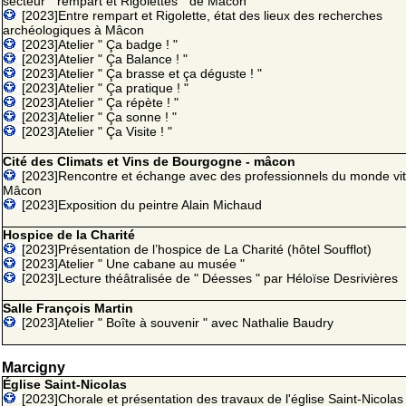
secteur " rempart et Rigolettes " de Mâcon
[2023]Entre rempart et Rigolette, état des lieux des recherches
archéologiques à Mâcon
[2023]Atelier " Ça badge ! "
[2023]Atelier " Ça Balance ! "
[2023]Atelier " Ça brasse et ça déguste ! "
[2023]Atelier " Ça pratique ! "
[2023]Atelier " Ça répète ! "
[2023]Atelier " Ça sonne ! "
[2023]Atelier " Ça Visite ! "
Cité des Climats et Vins de Bourgogne - mâcon
[2023]Rencontre et échange avec des professionnels du monde vit
Mâcon
[2023]Exposition du peintre Alain Michaud
Hospice de la Charité
[2023]Présentation de l’hospice de La Charité (hôtel Soufflot)
[2023]Atelier " Une cabane au musée "
[2023]Lecture théâtralisée de " Déesses " par Héloïse Desrivières
Salle François Martin
[2023]Atelier " Boîte à souvenir " avec Nathalie Baudry
Marcigny
Église Saint-Nicolas
[2023]Chorale et présentation des travaux de l'église Saint-Nicolas